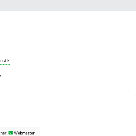
e
nostik
e
tner:
Webmaster