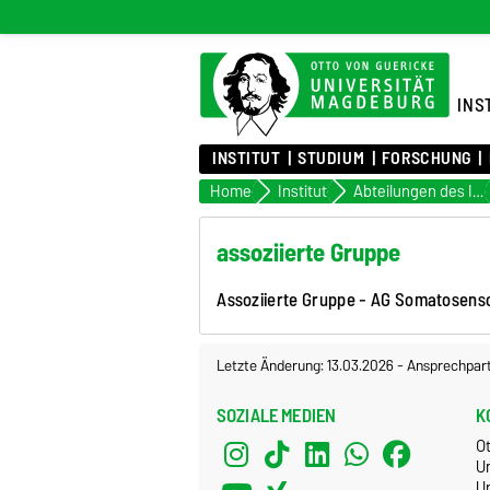
INS
INSTITUT
STUDIUM
FORSCHUNG
Home
Institut
Abteilungen des Institutes
assoziierte Gruppe
Assoziierte Gruppe - AG Somatosen
Letzte Änderung: 13.03.2026
-
Ansprechpar
SOZIALE MEDIEN
K
O
U
Un