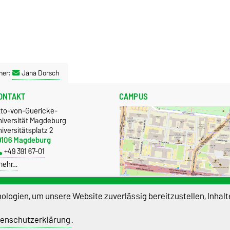
ner:
Jana Dorsch
ONTAKT
CAMPUS
tto-von-Guericke-
niversität Magdeburg
iversitätsplatz 2
9106 Magdeburg
+49 391 67-01
mehr…
Größere Karte anzeigen
logien, um unsere Website zuverlässig bereitzustellen, Inhalt
enschutzerklärung
.