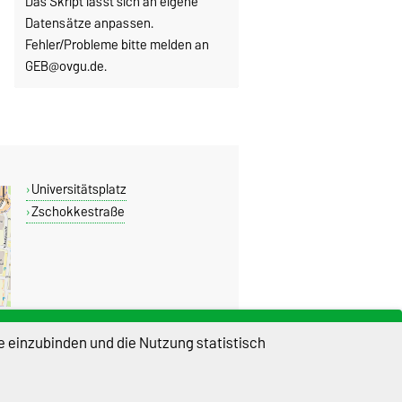
Das Skript lässt sich an eigene
Datensätze anpassen.
Fehler/Probleme bitte melden an
GEB@ovgu.de.
Universitätsplatz
Zschokkestraße
e einzubinden und die Nutzung statistisch
DIESE SEITE
Permalink