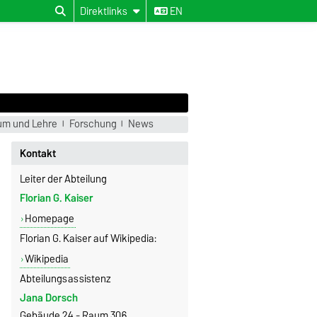
Direktlinks
EN
um und Lehre
Forschung
News
Kontakt
Leiter der Abteilung
Florian G. Kaiser
Homepage
Florian G. Kaiser auf Wikipedia:
Wikipedia
Abteilungsassistenz
Jana Dorsch
Gebäude 24 - Raum 306