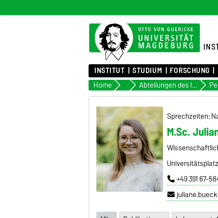
INS
INSTITUT
STUDIUM
FORSCHUNG
Home
Institut
Abteilungen des Institutes
Sprechzeiten: N
M.Sc. Julia
Wissenschaftlich
Universitätsplat
+49 391 67-5
juliane.buec