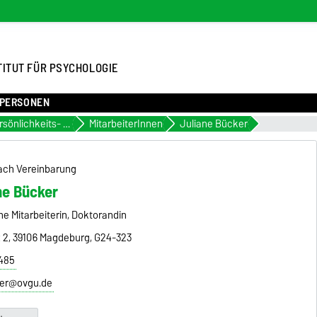
TITUT FÜR PSYCHOLOGIE
PERSONEN
Persönlichkeits- und Sozialpsychologie
MitarbeiterInnen
Juliane Bücker
ach Vereinbarung
ne Bücker
e Mitarbeiterin, Doktorandin
z 2, 39106 Magdeburg, G24-323
8485
ker@ovgu.de