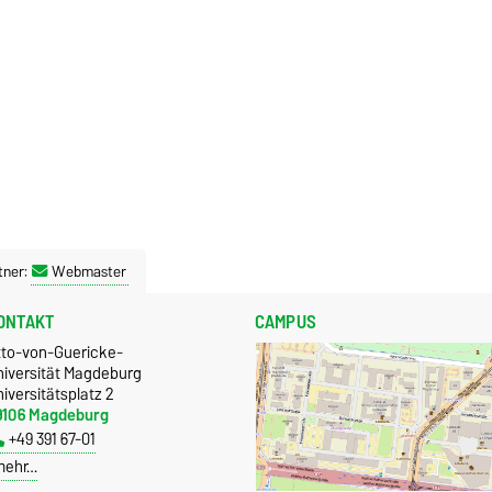
tner:
Webmaster
ONTAKT
CAMPUS
tto-von-Guericke-
niversität Magdeburg
iversitätsplatz 2
9106 Magdeburg
+49 391 67-01
mehr…