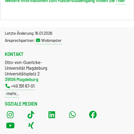
Weitere Informationen zum Masterstudiengang finden Sie
hier
Letzte Änderung: 16.01.2026
Ansprechpartner:
Webmaster
KONTAKT
Otto-von-Guericke-
Universität Magdeburg
Universitätsplatz 2
39106 Magdeburg
+49 391 67-01
mehr…
SOZIALE MEDIEN