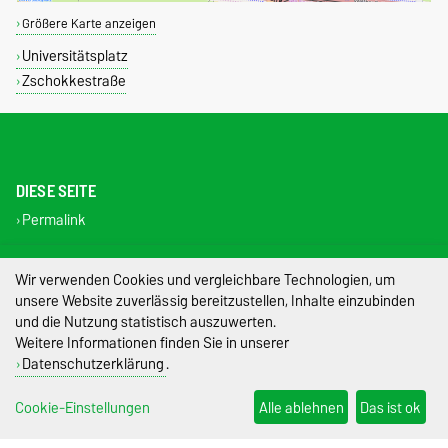
Größere Karte anzeigen
Universitätsplatz
Zschokkestraße
DIESE SEITE
Permalink
Impressum
Wir verwenden Cookies und vergleichbare Technologien, um
unsere Website zuverlässig bereitzustellen, Inhalte einzubinden
Datenschutz
und die Nutzung statistisch auszuwerten.
Weitere Informationen finden Sie in unserer
Barrierefreiheit
Datenschutzerklärung
.
Cookie-Einstellungen
Cookie-Einstellungen
Alle ablehnen
Das ist ok
Sitemap