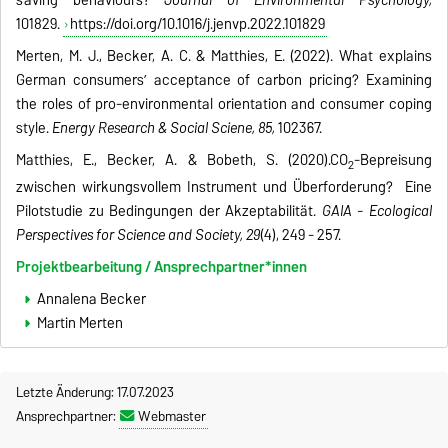
saving behaviours?
Journal of Environmental Psychology,
101829.
https://doi.org/10.1016/j.jenvp.2022.101829
Merten, M. J., Becker, A. C. & Matthies, E. (2022).
What explains
German consumers’ acceptance of carbon pricing? Examining
the roles of pro-environmental orientation and consumer coping
style.
Energy Research & Social Sciene, 85,
102367.
Matthies, E., Becker, A. & Bobeth, S. (2020).CO
-Bepreisung
2
zwischen wirkungsvollem Instrument und Überforderung? Eine
Pilotstudie zu Bedingungen der Akzeptabilität.
GAIA - Ecological
Perspectives for Science and Society, 29
(4), 249 - 257.
Projektbearbeitung / Ansprechpartner*innen
Annalena Becker
Martin Merten
Letzte Änderung: 17.07.2023
Ansprechpartner:
Webmaster