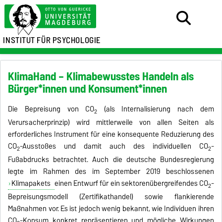
INSTITUT FÜR PSYCHOLOGIE
KlimaHand – Klimabewusstes Handeln als
Bürger*innen und Konsument*innen
Die Bepreisung von CO
(als Internalisierung nach dem
2
Verursacherprinzip) wird mittlerweile von allen Seiten als
erforderliches Instrument für eine konsequente Reduzierung des
CO
-Ausstoßes und damit auch des individuellen CO
-
2
2
Fußabdrucks betrachtet. Auch die deutsche Bundesregierung
legte im Rahmen des im September 2019 beschlossenen
Klimapakets
einen Entwurf für ein sektorenübergreifendes CO
-
2
Bepreisungsmodell (Zertifikathandel) sowie flankierende
Maßnahmen vor. Es ist jedoch wenig bekannt, wie Individuen ihren
CO
-Konsum konkret repräsentieren und mögliche Wirkungen