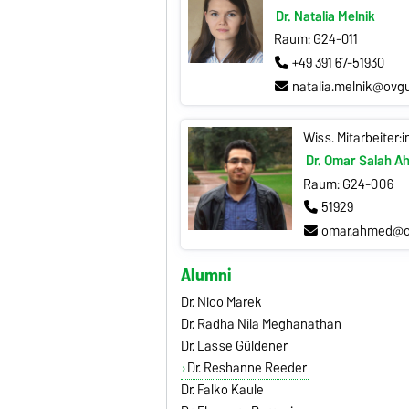
Dr. Natalia Melnik
Raum: G24-011
+49 391 67-51930
natalia.melnik@ovg
Wiss. Mitarbeiter:i
Dr. Omar Salah 
Raum: G24-006
51929
omar.ahmed@o
Alumni
Dr. Nico Marek
Dr. Radha Nila Meghanathan
Dr. Lasse Güldener
Dr. Reshanne Reeder
Dr. Falko Kaule