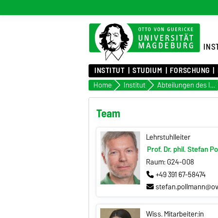
INS
INSTITUT
STUDIUM
FORSCHUNG
Home
Institut
Abteilungen des Institutes
Team
Lehrstuhlleiter
Prof. Dr. phil. Stefan P
Raum: G24-008
+49 391 67-58474
stefan.pollmann@ov
Wiss. Mitarbeiter:in