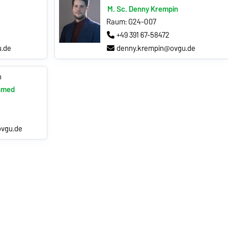
M. Sc. Denny Krempin
Raum: G24-007
+49 391 67-58472
u.de
denny.krempin@ovgu.de
n
Ahmed
vgu.de