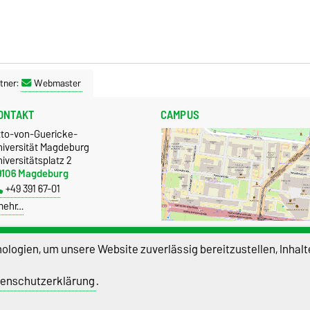
tner:
Webmaster
ONTAKT
CAMPUS
tto-von-Guericke-
niversität Magdeburg
iversitätsplatz 2
9106 Magdeburg
+49 391 67-01
mehr…
Größere Karte anzeigen
logien, um unsere Website zuverlässig bereitzustellen, Inhalt
enschutzerklärung
.