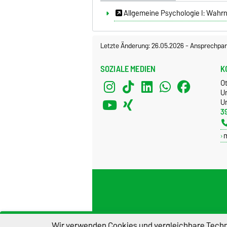
Allgemeine Psychologie I: Wahr
Letzte Änderung: 26.05.2026
-
Ansprechpar
SOZIALE MEDIEN
K
O
U
Un
3
Impressum
D
Wir verwenden Cookies und vergleichbare Techno