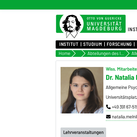
INS
INSTITUT
STUDIUM
FORSCHUNG
Home
Institut
Abteilungen des Institutes
Wiss. Mitarbeite
Dr. Natalia
Allgemeine Psy
Universitätsplat
+49 391 67-51
natalia.meln
Lehrveranstaltungen