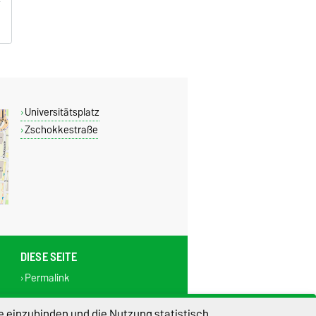
Universitätsplatz
Zschokkestraße
DIESE SEITE
Permalink
lungen
Sitemap
e einzubinden und die Nutzung statistisch