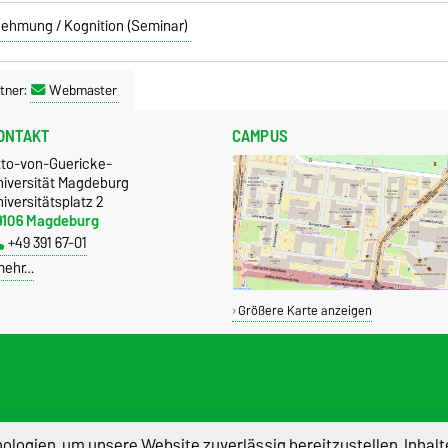
nehmung / Kognition (Seminar)
tner:
Webmaster
ONTAKT
CAMPUS
tto-von-Guericke-
niversität Magdeburg
iversitätsplatz 2
9106 Magdeburg
+49 391 67-01
mehr…
Größere Karte anzeigen
atenschutz
Barrierefreiheit
Cookie-Einstel
logien, um unsere Website zuverlässig bereitzustellen, Inhalt