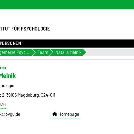
TITUT FÜR PSYCHOLOGIE
PERSONEN
Allgemeine Psychologie
Team
Natalia Melnik
r:in
 Melnik
chologie
z 2, 39106 Magdeburg, G24-011
930
ik@ovgu.de
Homepage